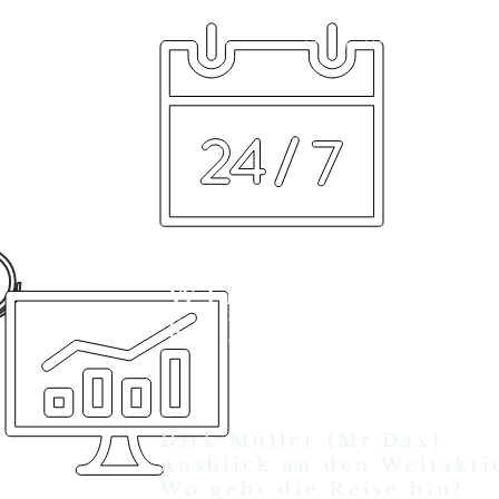
31.10.2017
WIRTSCHAFTL
KOMPETENZ
Dirk Müller (Mr.Dax)
Ausblick an den Weltakt
Wo geht die Reise hin?