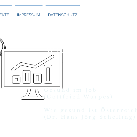
EKTE
IMPRESSUM
DATENSCHUTZ
WIRTSCHAFTL
KOMPETENZ
Gesund im Job
(Gottfried Wurpes)
Wie gesund ist Österreic
(Dr. Hans Jörg Schelling)