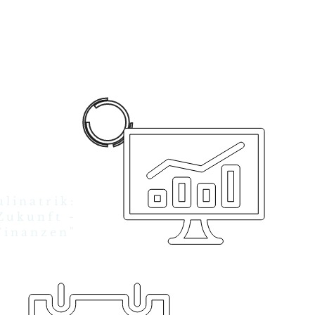
LICHE
ETENZ
linatrik:
Zukunft -
Finanzen"